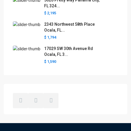
5020 Pretty Way Panama City,
FL 324...
$ 2,195
2343 Northwest 58th Place
Ocala, FL...
$ 1,794
17029 SW 30th Avenue Rd
Ocala, FL 3...
$ 1,590