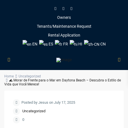
Owners
Tenants/Maintenance Request
Rental Application
EN
ES
FR
HI
CN
Home
Uncategorized
🌊 Morar de Frente para o Mar em Daytona Beach – Descubra o Estilo de
Vida que Você Merece!
Posted by Jesus on July 17, 2025
Uncategorized
0