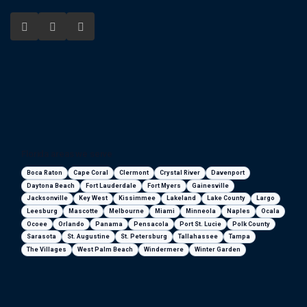
Florida areas we serve
Boca Raton
Cape Coral
Clermont
Crystal River
Davenport
Daytona Beach
Fort Lauderdale
Fort Myers
Gainesville
Jacksonville
Key West
Kissimmee
Lakeland
Lake County
Largo
Leesburg
Mascotte
Melbourne
Miami
Minneola
Naples
Ocala
Ocoee
Orlando
Panama
Pensacola
Port St. Lucie
Polk County
Sarasota
St. Augustine
St. Petersburg
Tallahassee
Tampa
The Villages
West Palm Beach
Windermere
Winter Garden