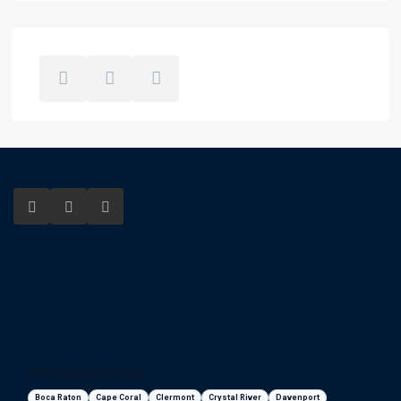
Florida areas we serve
Boca Raton
Cape Coral
Clermont
Crystal River
Davenport