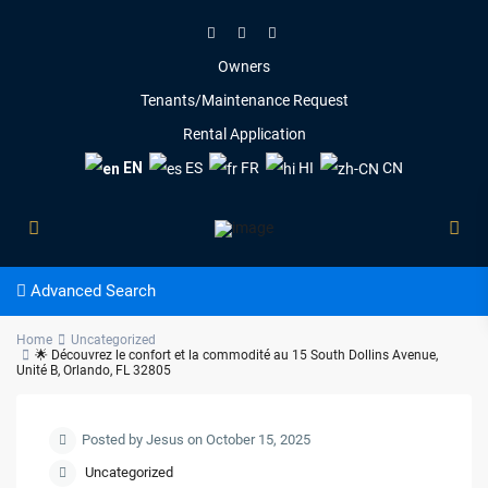
Owners
Tenants/Maintenance Request
Rental Application
EN
ES
FR
HI
CN
Advanced Search
Home
Uncategorized
🌟 Découvrez le confort et la commodité au 15 South Dollins Avenue,
Unité B, Orlando, FL 32805
Posted by Jesus on October 15, 2025
Uncategorized