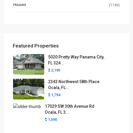
Houses
(1146)
Featured Properties
5020 Pretty Way Panama City,
FL 324...
$ 2,195
2343 Northwest 58th Place
Ocala, FL...
$ 1,794
17029 SW 30th Avenue Rd
Ocala, FL 3...
$ 1,590