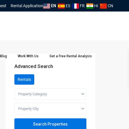
uest
Rental Application
EN
ES
FR
HI
CN
Blog
Work With Us
Get a Free Rental Analysis
Advanced Search
Rentals
Property Category
Property City