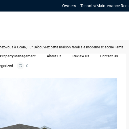
Owners
Tenants/Maintenance Req
chez-vous à Ocala, FL? Découvrez cette maison familiale moderne et accueillante
Property Management
About Us
Review Us
Contact Us
egorized
0