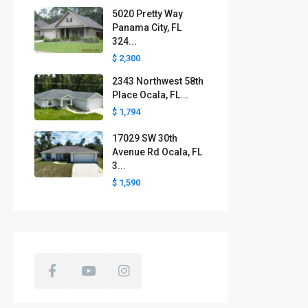
5020 Pretty Way
Panama City, FL
324...
$ 2,300
2343 Northwest 58th
Place Ocala, FL...
$ 1,794
17029 SW 30th
Avenue Rd Ocala, FL
3...
$ 1,590