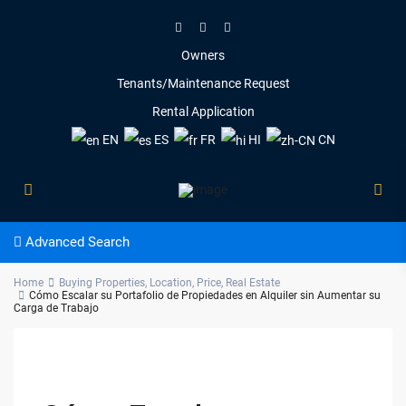
Owners
Tenants/Maintenance Request
Rental Application
EN
ES
FR
HI
CN
Advanced Search
Home
Buying Properties
,
Location
,
Price
,
Real Estate
Cómo Escalar su Portafolio de Propiedades en Alquiler sin Aumentar su
Carga de Trabajo