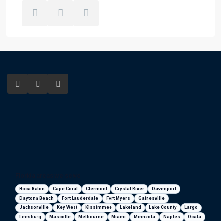
Florida areas we serve
Boca Raton
Cape Coral
Clermont
Crystal River
Davenport
Daytona Beach
Fort Lauderdale
Fort Myers
Gainesville
Jacksonville
Key West
Kissimmee
Lakeland
Lake County
Largo
Leesburg
Mascotte
Melbourne
Miami
Minneola
Naples
Ocala