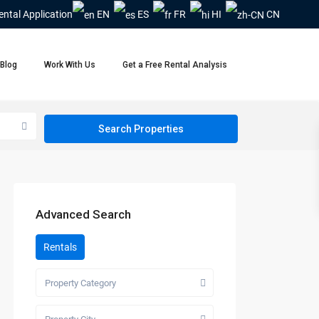
ental Application
EN
ES
FR
HI
CN
Blog
Work With Us
Get a Free Rental Analysis
Advanced Search
Rentals
Property Category