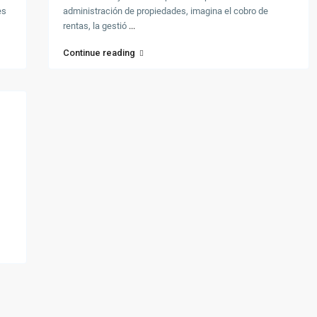
es
administración de propiedades, imagina el cobro de
rentas, la gestió
...
Continue reading
hts Reserved. 866-383-6268