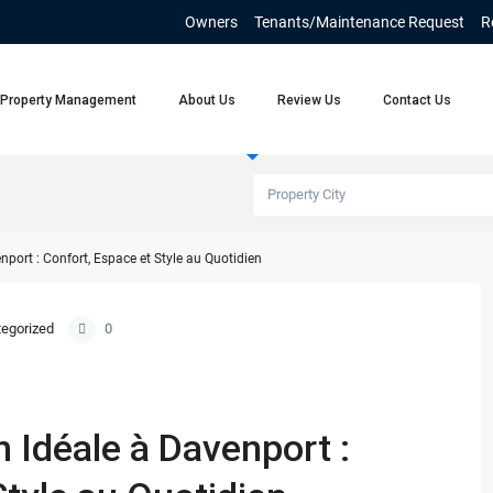
Owners
Tenants/Maintenance Request
R
Property Management
About Us
Review Us
Contact Us
Rentals
Property City
port : Confort, Espace et Style au Quotidien
egorized
0
 Idéale à Davenport :