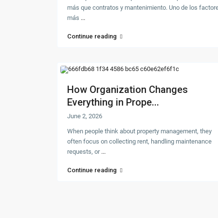
más que contratos y mantenimiento. Uno de los factor
más
...
Continue reading
How Organization Changes
Everything in Prope...
June 2, 2026
When people think about property management, they
often focus on collecting rent, handling maintenance
requests, or
...
Continue reading
©2026 ALLSTATES Property Management LLC. All Rig