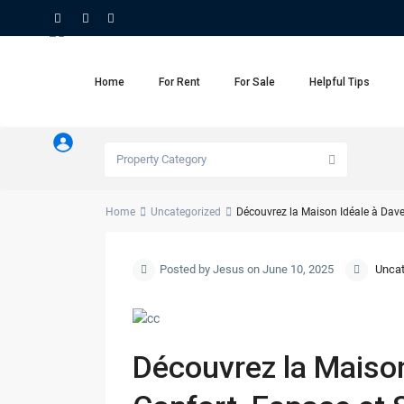
Home
For Rent
For Sale
Helpful Tips
Property Category
Home
Uncategorized
Découvrez la Maison Idéale à Daven
Posted by Jesus on June 10, 2025
Uncat
Découvrez la Maison