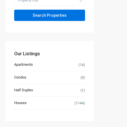
Property City
Our Listings
Apartments
(14)
Condos
(9)
Half Duplex
(1)
Houses
(1144)