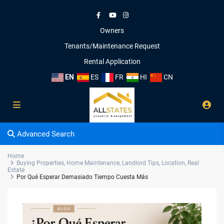
Owners
Tenants/Maintenance Request
Rental Application
EN
ES
FR
HI
CN
Advanced Search
Home
Buying Properties
,
Home Maintenance
,
Landlord Tips
,
Location
,
Real
Estate
Por Qué Esperar Demasiado Tiempo Cuesta Más