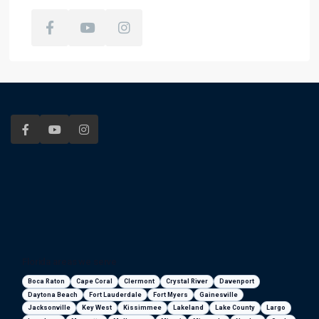
Florida areas we serve
Boca Raton
Cape Coral
Clermont
Crystal River
Davenport
Daytona Beach
Fort Lauderdale
Fort Myers
Gainesville
Jacksonville
Key West
Kissimmee
Lakeland
Lake County
Largo