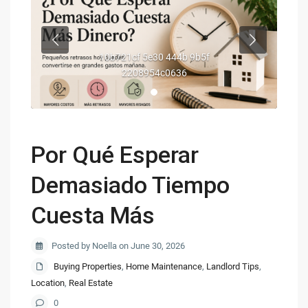
10b721cf 5e30 444b 9b5f
2208954c0636
Por Qué Esperar
Demasiado Tiempo
Cuesta Más
Posted by Noella on June 30, 2026
Buying Properties
,
Home Maintenance
,
Landlord Tips
,
Location
,
Real Estate
0