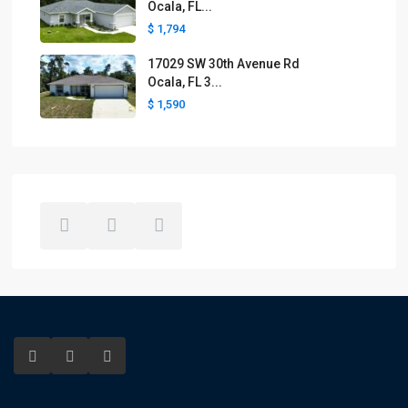
Ocala, FL...
$ 1,794
17029 SW 30th Avenue Rd
Ocala, FL 3...
$ 1,590