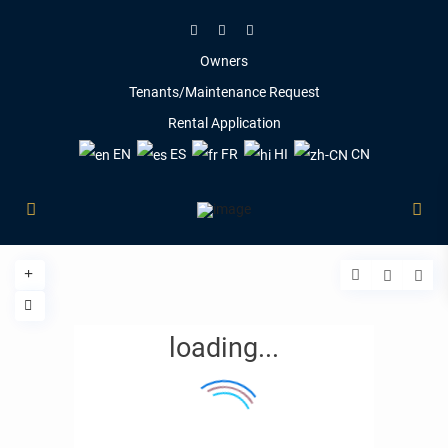
Owners
Tenants/Maintenance Request
Rental Application
EN
ES
FR
HI
CN
loading...