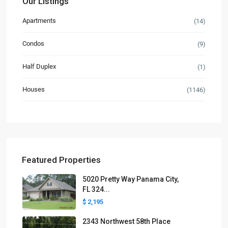
Our Listings
Apartments
(14)
Condos
(9)
Half Duplex
(1)
Houses
(1146)
Featured Properties
5020 Pretty Way Panama City,
FL 324...
$ 2,195
2343 Northwest 58th Place