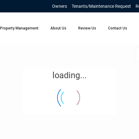
Owners
Tenants/Maintenance Request
R
Property Management
About Us
Review Us
Contact Us
loading...