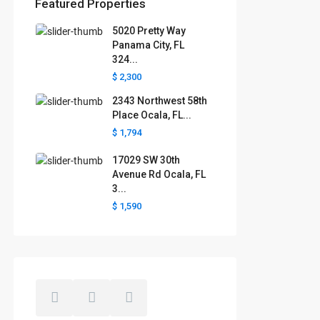
Featured Properties
5020 Pretty Way
Florida areas we serve
Panama City, FL
324...
Boca Raton
Cape Coral
Clermont
Crystal River
$ 2,300
Davenport
Daytona Beach
2343 Northwest 58th
Fort Lauderdale
Fort Myers
Gainesville
Jacksonville
Place Ocala, FL...
Key West
Kissimmee
Lakeland
$ 1,794
Lake County
Largo
Leesburg
Mascotte
Melbourne
Miami
17029 SW 30th
Minneola
Naples
Ocala
Avenue Rd Ocala, FL
Ocoee
Orlando
Panama
3...
Pensacola
Port St. Lucie
$ 1,590
Polk County
Sarasota
St. Augustine
St. Petersburg
Tallahassee
Tampa
The Villages
West Palm Beach
Windermere
Winter Garden