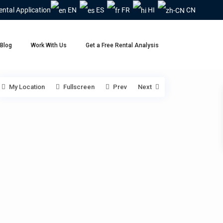
ental Application
EN
ES
FR
HI
CN
Blog
Work With Us
Get a Free Rental Analysis
My Location
Fullscreen
Prev
Next