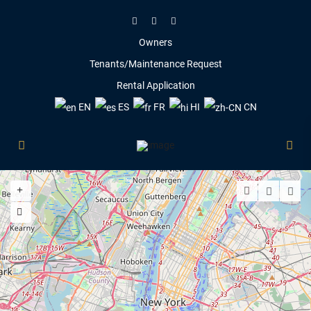
Owners
Tenants/Maintenance Request
Rental Application
EN
ES
FR
HI
CN