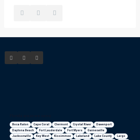
Florida areas we serve
Boca Raton
Cape Coral
Clermont
Crystal River
Davenport
Daytona Beach
Fort Lauderdale
Fort Myers
Gainesville
Jacksonville
Key West
Kissimmee
Lakeland
Lake County
Largo