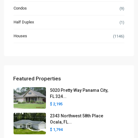
Condos
(9)
Half Duplex
(1)
Houses
(1146)
Featured Properties
5020 Pretty Way Panama City,
FL 324...
$ 2,195
2343 Northwest 58th Place
Ocala, FL...
$ 1,794