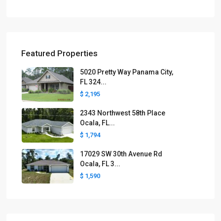
Featured Properties
5020 Pretty Way Panama City,
FL 324...
$ 2,195
2343 Northwest 58th Place
Ocala, FL...
$ 1,794
17029 SW 30th Avenue Rd
Ocala, FL 3...
$ 1,590