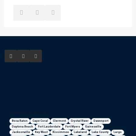
Florida areas we serve
Boca Raton
Cape Coral
Clermont
Crystal River
Davenport
Daytona Beach
Fort Lauderdale
Fort Myers
Gainesville
Jacksonville
Key West
Kissimmee
Lakeland
Lake County
Largo