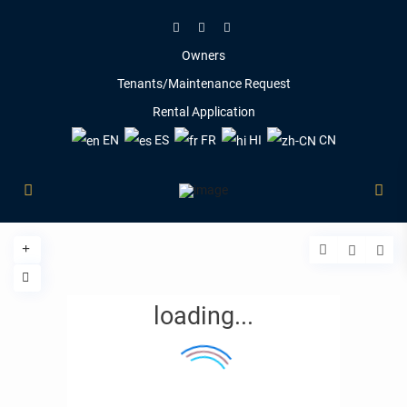
Owners
Tenants/Maintenance Request
Rental Application
EN
ES
FR
HI
CN
loading...