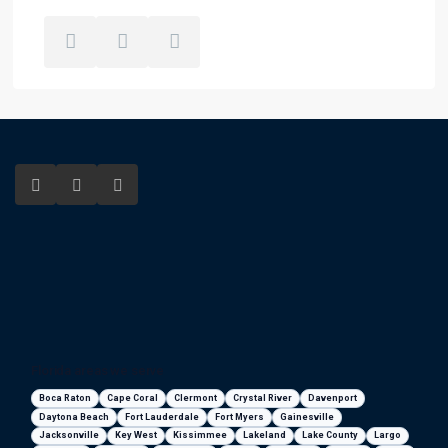
Florida areas we serve
Boca Raton
Cape Coral
Clermont
Crystal River
Davenport
Daytona Beach
Fort Lauderdale
Fort Myers
Gainesville
Jacksonville
Key West
Kissimmee
Lakeland
Lake County
Largo