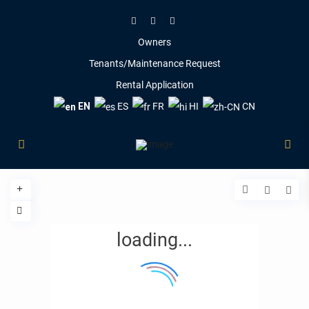
Owners
Tenants/Maintenance Request
Rental Application
EN
ES
FR
HI
CN
loading...