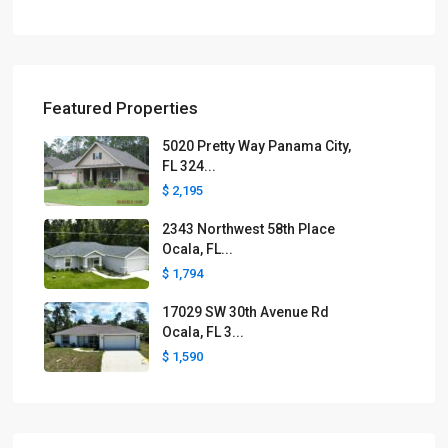
Featured Properties
5020 Pretty Way Panama City,
FL 324...
$ 2,195
2343 Northwest 58th Place
Ocala, FL...
$ 1,794
17029 SW 30th Avenue Rd
Ocala, FL 3...
$ 1,590