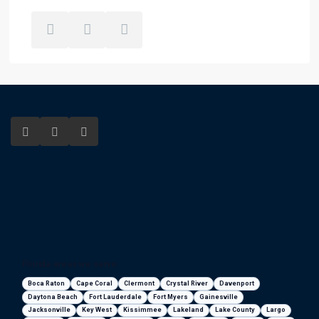
Florida areas we serve
Boca Raton
Cape Coral
Clermont
Crystal River
Davenport
Daytona Beach
Fort Lauderdale
Fort Myers
Gainesville
Jacksonville
Key West
Kissimmee
Lakeland
Lake County
Largo