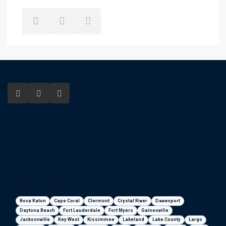
Florida areas we serve
Boca Raton
Cape Coral
Clermont
Crystal River
Davenport
Daytona Beach
Fort Lauderdale
Fort Myers
Gainesville
Jacksonville
Key West
Kissimmee
Lakeland
Lake County
Largo